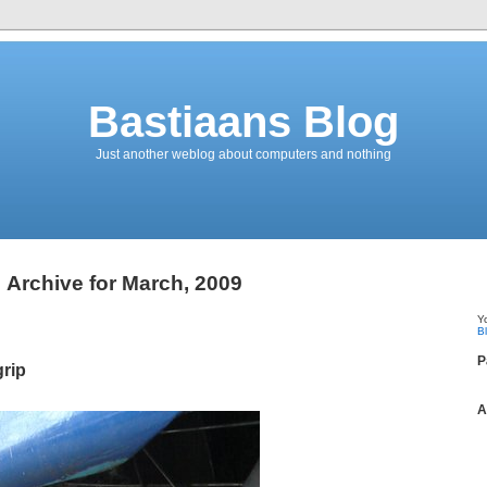
Bastiaans Blog
Just another weblog about computers and nothing
Archive for March, 2009
Y
B
P
rip
A