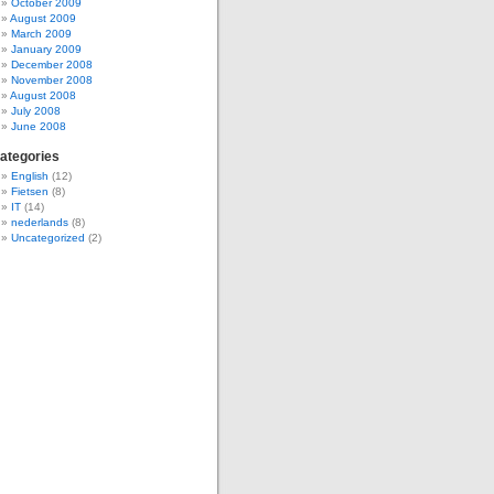
October 2009
August 2009
March 2009
January 2009
December 2008
November 2008
August 2008
July 2008
June 2008
ategories
English
(12)
Fietsen
(8)
IT
(14)
nederlands
(8)
Uncategorized
(2)