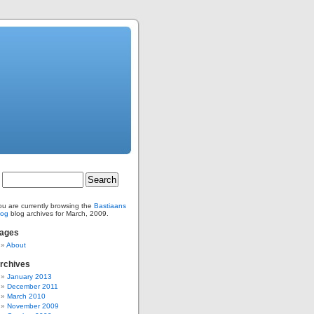
ou are currently browsing the
Bastiaans
log
blog archives for March, 2009.
ages
About
rchives
January 2013
December 2011
March 2010
November 2009