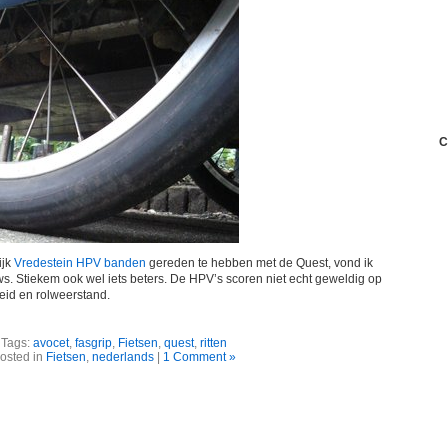
C
ijk
Vredestein HPV banden
gereden te hebben met de Quest, vond ik
ws. Stiekem ook wel iets beters. De HPV’s scoren niet echt geweldig op
eid en rolweerstand.
Tags:
avocet
,
fasgrip
,
Fietsen
,
quest
,
ritten
osted in
Fietsen
,
nederlands
|
1 Comment »